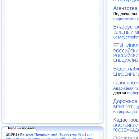
Агентства
Подразделы
недвижимость
Благоустр
ЗЕЛЕНЫЙ МИР
благоустройс
БТИ. Инве
РОССИЙСКИ
РОССИЙСКИ
СПЕЦИАЛИЗ
Водоснабж
ЕНИСЕЙРЕГ
Газоснабж
Аварийная га
другая
инфор
Дорожное 
БРИЗ-2001, 
информация
.
Кадастров
ВОСТСИБНИИГ
Новое на портале
ГОСЗЕМКАДА
20.09.19
Каталог Предприятий: Торговля:
Vino1.ru -
Обслужив
оптовая продажа вина и алкогольной продукции. Адрес: