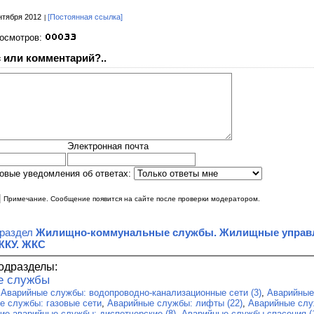
нтября 2012
[Постоянная ссылка]
росмотров:
 или комментарий?..
Электронная почта
овые уведомления об ответах:
|
Примечание. Сообщение появится на сайте после проверки модератором.
 раздел
Жилищно-коммунальные службы. Жилищные управл
ЖКУ. ЖКС
одразделы:
е службы
:
Аварийные службы: водопроводно-канализационные сети (3)
,
Аварийные
е службы: газовые сети
,
Аварийные службы: лифты (22)
,
Аварийные слу
ие аварийные службы: диспетчерские (8)
,
Аварийные службы спасения (