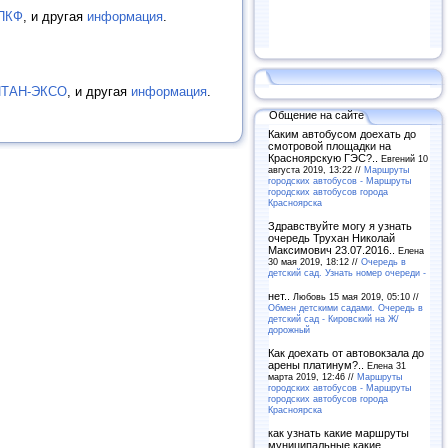
ПКФ
, и другая
информация
.
ИТАН-ЭКСО
, и другая
информация
.
Общение на сайте
Каким автобусом доехать до
смотровой площадки на
Красноярскую ГЭС?..
Евгений 10
августа 2019, 13:22 //
Маршруты
городских автобусов - Маршруты
городских автобусов города
Красноярска
Здравствуйте могу я узнать
очередь Трухан Николай
Максимович 23.07.2016..
Елена
30 мая 2019, 18:12 //
Очередь в
детский сад. Узнать номер очереди -
нет..
Любовь 15 мая 2019, 05:10 //
Обмен детскими садами. Очередь в
детский сад - Кировский на Ж/
дорожный
Как доехать от автовокзала до
арены платинум?..
Елена 31
марта 2019, 12:46 //
Маршруты
городских автобусов - Маршруты
городских автобусов города
Красноярска
как узнать какие маршруты
муниципальные какие