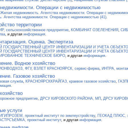
 недвижимости. Операции с недвижимостью
:
Жилая недвижимость. Агентства недвижимости. Операции с недвижимос
. Агентства недвижимости. Операции с недвижимостью (41)
.
ойство территории
, сельскохозяйственное предприятие
,
КОМБИНАТ ОЗЕЛЕНЕНИЯ
,
СИБ
тва
, и другая
информация
.
нтаризация. Оценка. Экспертиза
Й ГОСУДАРСТВЕННЫЙ ЦЕНТР ИНВЕНТАРИЗАЦИИ И УЧЕТА ОБЪЕКТ
Й ГОСУДАРСТВЕННЫЙ ЦЕНТР ИНВЕНТАРИЗАЦИИ И УЧЕТА ОБЪЕКТ
ИРОВАННОЕ ТЕХНИЧЕСКОЕ БЮРО
, и другая
информация
.
ение. Водное хозяйство
ИОНВОДХОЗ, ФГУ
,
ВЗЛЕТ КРАСНОЯРСК, сервис-фирма
,
ИНТРА, монта
ение. Газовое хозяйство
зовая служба
,
КРАСНОЯРСККРАЙГАЗ, краевое газовое хозяйство
,
ГАЗ
мация
.
хозяйство
дорожное предприятие
,
ДРСУ КИРОВСКОГО РАЙОНА, МП
,
ДРСУ КИРОВ
ые услуги
ИПРОЗЕМ, проектный институт по землеустройству
,
ГЕОКАД ПЛЮС, з
СТРСЪЕМКА, проектный институт
, и другая
информация
.
ание лифтов