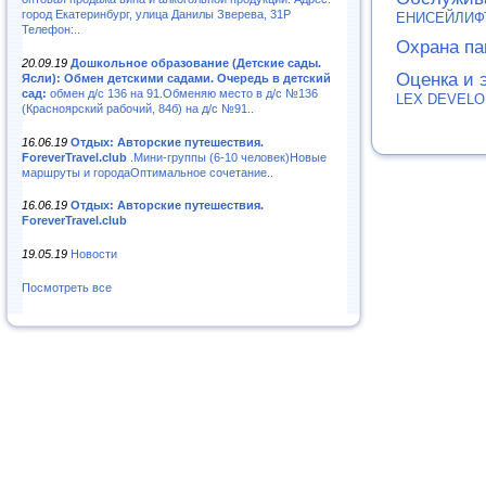
город Екатеринбург, улица Данилы Зверева, 31Р
ЕНИСЕЙЛИФТ
Телефон:..
Охрана па
20.09.19
Дошкольное образование (Детские сады.
Оценка и 
Ясли): Обмен детскими садами. Очередь в детский
сад:
обмен д/с 136 на 91.Обменяю место в д/с №136
LEX DEVEL
(Красноярский рабочий, 84б) на д/с №91..
16.06.19
Отдых: Авторские путешествия.
ForeverTravel.club
.Мини-группы (6-10 человек)Новые
маршруты и городаОптимальное сочетание..
16.06.19
Отдых: Авторские путешествия.
ForeverTravel.club
19.05.19
Новости
Посмотреть все