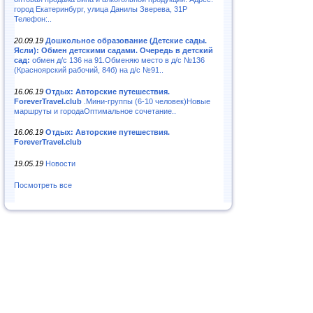
город Екатеринбург, улица Данилы Зверева, 31Р
Телефон:..
20.09.19
Дошкольное образование (Детские сады.
Ясли): Обмен детскими садами. Очередь в детский
сад:
обмен д/с 136 на 91.Обменяю место в д/с №136
(Красноярский рабочий, 84б) на д/с №91..
16.06.19
Отдых: Авторские путешествия.
ForeverTravel.club
.Мини-группы (6-10 человек)Новые
маршруты и городаОптимальное сочетание..
16.06.19
Отдых: Авторские путешествия.
ForeverTravel.club
19.05.19
Новости
Посмотреть все