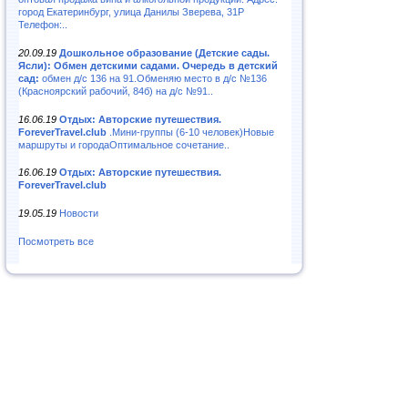
город Екатеринбург, улица Данилы Зверева, 31Р
Телефон:..
20.09.19
Дошкольное образование (Детские сады.
Ясли): Обмен детскими садами. Очередь в детский
сад:
обмен д/с 136 на 91.Обменяю место в д/с №136
(Красноярский рабочий, 84б) на д/с №91..
16.06.19
Отдых: Авторские путешествия.
ForeverTravel.club
.Мини-группы (6-10 человек)Новые
маршруты и городаОптимальное сочетание..
16.06.19
Отдых: Авторские путешествия.
ForeverTravel.club
19.05.19
Новости
Посмотреть все