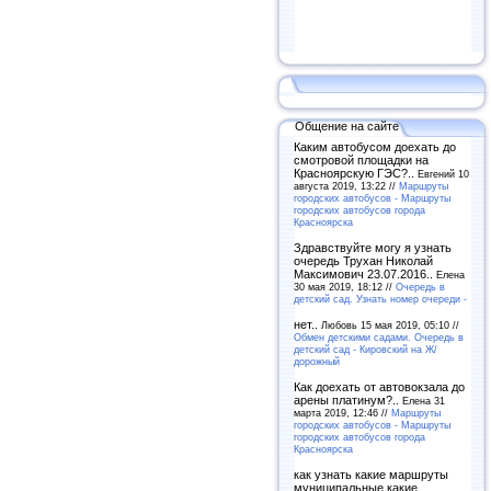
Общение на сайте
Каким автобусом доехать до
смотровой площадки на
Красноярскую ГЭС?..
Евгений 10
августа 2019, 13:22 //
Маршруты
городских автобусов - Маршруты
городских автобусов города
Красноярска
Здравствуйте могу я узнать
очередь Трухан Николай
Максимович 23.07.2016..
Елена
30 мая 2019, 18:12 //
Очередь в
детский сад. Узнать номер очереди -
нет..
Любовь 15 мая 2019, 05:10 //
Обмен детскими садами. Очередь в
детский сад - Кировский на Ж/
дорожный
Как доехать от автовокзала до
арены платинум?..
Елена 31
марта 2019, 12:46 //
Маршруты
городских автобусов - Маршруты
городских автобусов города
Красноярска
как узнать какие маршруты
муниципальные какие