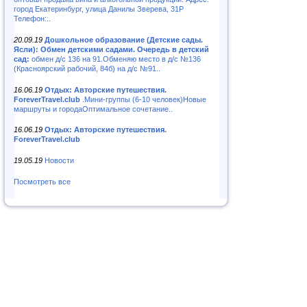
город Екатеринбург, улица Данилы Зверева, 31Р
Телефон:..
20.09.19
Дошкольное образование (Детские сады.
Ясли): Обмен детскими садами. Очередь в детский
сад:
обмен д/с 136 на 91.Обменяю место в д/с №136
(Красноярский рабочий, 84б) на д/с №91..
16.06.19
Отдых: Авторские путешествия.
ForeverTravel.club
.Мини-группы (6-10 человек)Новые
маршруты и городаОптимальное сочетание..
16.06.19
Отдых: Авторские путешествия.
ForeverTravel.club
19.05.19
Новости
Посмотреть все