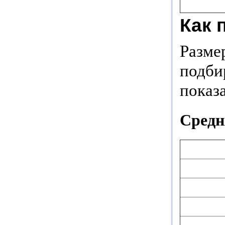
Как 
Разме
подби
показа
Средня