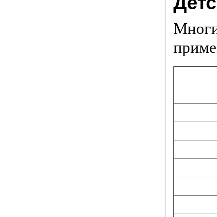
Детс
Многи
приме