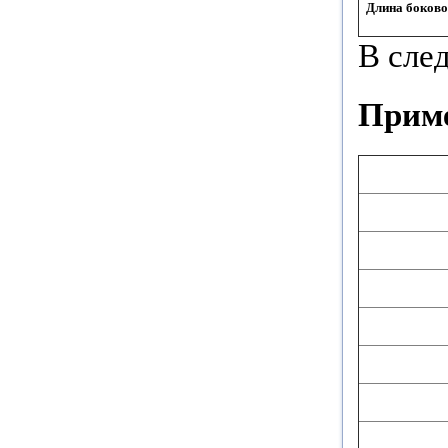
Длина боковог
В сле
Приме