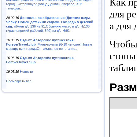
Как пр
город Екатеринбург, улица Данилы Зверева, 31Р
Телефон:..
для ре
20.09.19
Дошкольное образование (Детские сады.
Ясли): Обмен детскими садами. Очередь в детский
а для 
сад:
обмен д/с 136 на 91.Обменяю место в д/с №136
(Красноярский рабочий, 84б) на д/с №91..
16.06.19
Отдых: Авторские путешествия.
Чтобы
ForeverTravel.club
.Мини-группы (6-10 человек)Новые
маршруты и городаОптимальное сочетание..
стопы
16.06.19
Отдых: Авторские путешествия.
ForeverTravel.club
таблиц
19.05.19
Новости
Посмотреть все
Разм