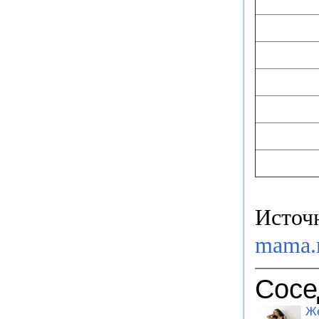
Источ
mama.
Сосе
Ж