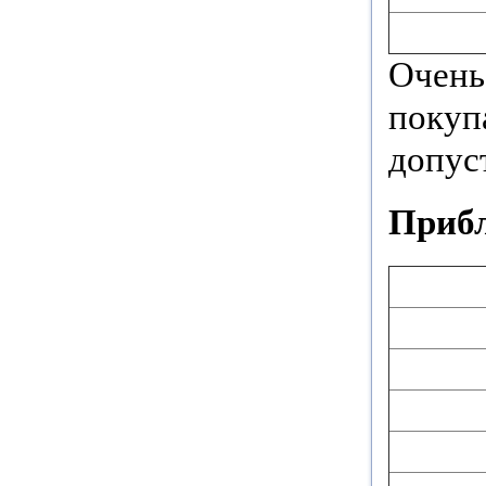
Очень
покуп
допус
Прибл