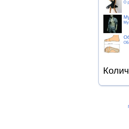
О 
М
Му
О
ОБ
Колич