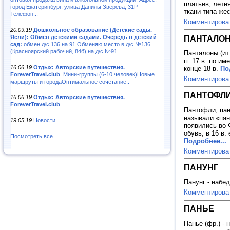
платьев; летн
город Екатеринбург, улица Данилы Зверева, 31Р
ткани типа жес
Телефон:..
Комментирова
20.09.19
Дошкольное образование (Детские сады.
ПАНТАЛО
Ясли): Обмен детскими садами. Очередь в детский
сад:
обмен д/с 136 на 91.Обменяю место в д/с №136
(Красноярский рабочий, 84б) на д/с №91..
Панталоны (ит.
гг. 17 в. по 
16.06.19
Отдых: Авторские путешествия.
конце 18 в.
По
ForeverTravel.club
.Мини-группы (6-10 человек)Новые
Комментирова
маршруты и городаОптимальное сочетание..
ПАНТОФЛИ
16.06.19
Отдых: Авторские путешествия.
ForeverTravel.club
Пантофли, пан
называли «пан
19.05.19
Новости
появились во 
обувь, в 16 в.
Посмотреть все
Подробнее...
Комментирова
ПАНУНГ
Панунг - набе
Комментирова
ПАНЬЕ
Панье (фр.) -