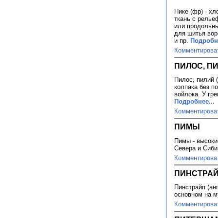
Пике (фр) - х
ткань с релье
или продольны
для шитья вор
и пр.
Подробне
Комментирова
ПИЛОС, П
Пилос, пилий (
колпака без п
войлока. У гре
Подробнее...
Комментирова
ПИМЫ
Пимы - высоки
Севера и Сиб
Комментирова
ПИНСТРА
Пинстрайп (анг
основном на 
Комментирова