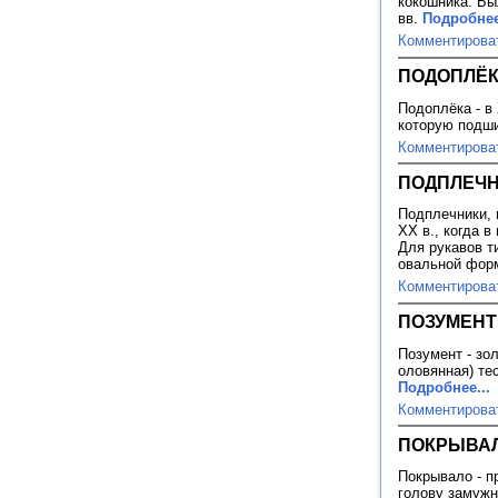
кокошника. Бы
вв.
Подробнее
Комментирова
ПОДОПЛЁ
Подоплёка - в
которую подши
Комментирова
ПОДПЛЕЧН
Подплечники, п
XX в., когда 
Для рукавов т
овальной фор
Комментирова
ПОЗУМЕНТ
Позумент - зо
оловянная) тес
Подробнее...
Комментирова
ПОКРЫВА
Покрывало - п
голову замужн