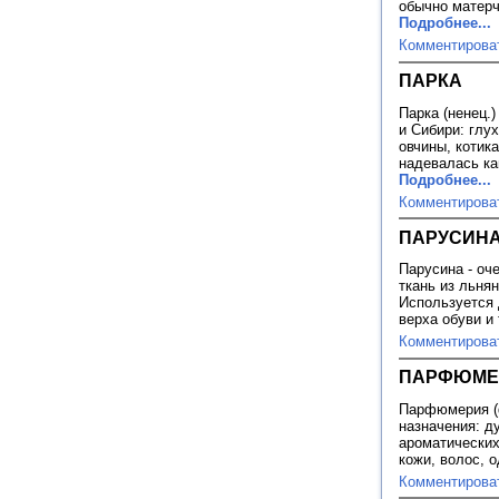
обычно матерч
Подробнее...
Комментирова
ПАРКА
Парка (ненец.
и Сибири: глу
овчины, котик
надевалась ка
Подробнее...
Комментирова
ПАРУСИН
Парусина - оч
ткань из льня
Используется 
верха обуви и 
Комментирова
ПАРФЮМЕ
Парфюмерия (ф
назначения: д
ароматически
кожи, волос, о
Комментирова