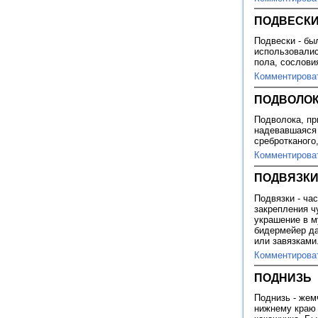
ПОДВЕСК
Подвески - бы
использовалис
пола, сослови
Комментирова
ПОДВОЛОК
Подволока, пр
надевавшаяся 
сребротканого
Комментирова
ПОДВЯЗК
Подвязки - ча
закрепления ч
украшение в м
бидермейер да
или завязками
Комментирова
ПОДНИЗЬ
Поднизь - жем
нижнему краю 