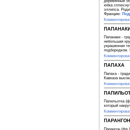
деревянные об
юбка сплюснут
эллипса. Родин
Францию:
Под
Комментирова
ПАПАНАК
Папанаки - тр
небольшая кру
украшенная те
подбородком.
Комментирова
ПАПАХА
Папаха - трад
Кавказа высок
Комментирова
ПАПИЛЬО
Папильотка (фр
который накру
Комментирова
ПАРАНГО
Парангон (фр.