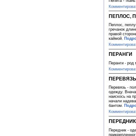
Пепита - ткан
Комментирова
ПЕПЛОС, 
Пеплос, пеплум 
гречанок длин
правой сторон
каймой.
Подро
Комментирова
ПЕРАНГИ
Перанги - род
Комментирова
ПЕРЕВЯЗ
Перевязь - по
одежду. Внача
наискось на п
начали надева
бантом.
Подро
Комментирова
ПЕРЕДНИК
Передник - од
прикрепленного