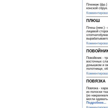
Плюмаж (фр.) 
конской сбруе
Комментирова
ПЛЮШ
Плюш (нем.) -
лицевой сторо
хлопчатобумаж
вырабатываетс
Комментирова
ПОВОЙНИ
Повойкник - т
восточных сла
донышком и ок
полотнище, об
Комментирова
ПОВЯЗКА
Повязка - хар
из полоски тк
(из накрахмал
могли одевать
Подробнее...
Комментирова