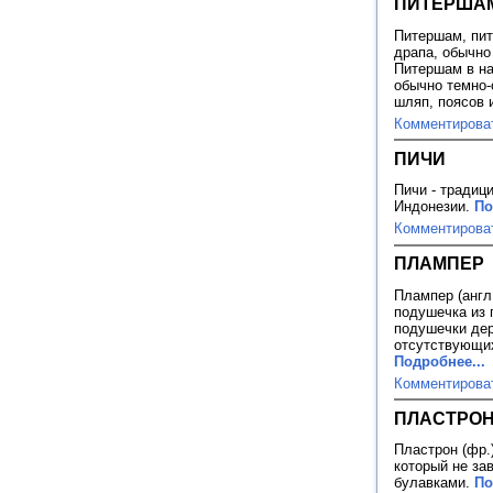
ПИТЕРШАМ
Питершам, пит
драпа, обычно
Питершам в на
обычно темно-
шляп, поясов и
Комментирова
ПИЧИ
Пичи - традиц
Индонезии.
По
Комментирова
ПЛАМПЕР
Плампер (англ.
подушечка из 
подушечки дер
отсутствующих
Подробнее...
Комментирова
ПЛАСТРО
Пластрон (фр.)
который не за
булавками.
По