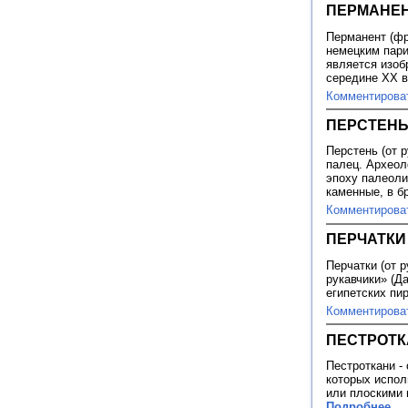
ПЕРМАНЕ
Перманент (фр
немецким пари
является изоб
середине XX 
Комментирова
ПЕРСТЕНЬ
Перстень (от р
палец. Археол
эпоху палеоли
каменные, в б
Комментирова
ПЕРЧАТКИ
Перчатки (от р
рукавчики» (Д
египетских пи
Комментирова
ПЕСТРОТ
Пестроткани -
которых испол
или плоскими 
Подробнее...