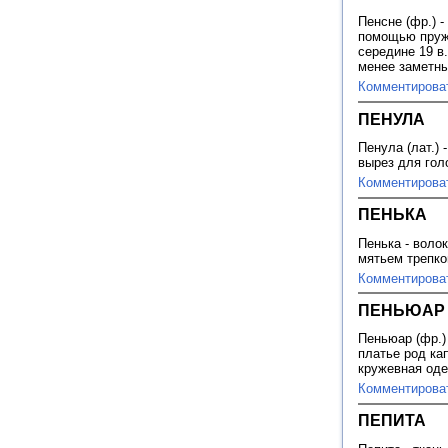
Пенсне (фр.) 
помощью пруж
середине 19 в
менее заметны
Комментирова
ПЕНУЛА
Пенула (лат.)
вырез для го
Комментирова
ПЕНЬКА
Пенька - воло
мятьем трепко
Комментирова
ПЕНЬЮАР
Пеньюар (фр.)
платье род ка
кружевная од
Комментирова
ПЕПИТА