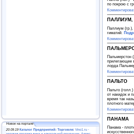
по покрою с г
Комментирова
ПАЛЛИУМ,
Паллиум (гр.),
гиматий.
Подр
Комментирова
ПАЛЬМЕР
Пальмерстон (
прилегающее в
лорда Пальмер
Комментирова
ПАЛЬТО
Пальто (голл.
от накидок и 
время так наз
плотного мате
Комментирова
ПАНАМА
Новое на портале
Панама - плот
20.09.19
Каталог Предприятий: Торговля:
Vino1.ru -
искусственног
оптовая продажа вина и алкогольной продукции. Адрес: