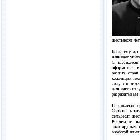
шестьдесят че
Когда ему исп
начинает учить
С шестьдесят
оформителя в
разных стран
коллекция под
силуэт пятиде
начинает сотр
разрабатывает 
В семьдесят т
Cardeuc) моде
семьдесят шес
Коллекции о
авангардным 
мужской лини