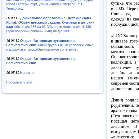
бутике, что р
город Екатеринбург, улица Данилы Зверева, 31Р
в 2005. Чере
Телефон:..
Company», —
20.09.19
Дошкольное образование (Детские сады.
одежды на каж
Ясли): Обмен детскими садами. Очередь в детский
послужил люби
сад:
обмен д/с 136 на 91.Обменяю место в д/с №136
(Красноярский рабочий, 84б) на д/с №91..
«LINCS» вперв
16.06.19
Отдых: Авторские путешествия.
в январе того
ForeverTravel.club
.Мини-группы (6-10 человек)Новые
обязанность
маршруты и городаОптимальное сочетание..
международно
Он контроли
16.06.19
Отдых: Авторские путешествия.
коллекций, а
ForeverTravel.club
любителем пу
дизайна доро
19.05.19
Новости
нашел занят
Посмотреть все
современност
личного опыта
Дэвид родилс
родителями, п
архитектором.
(Технологиче
посещал лето
дизайном. В
выпускником F
«выпускник 