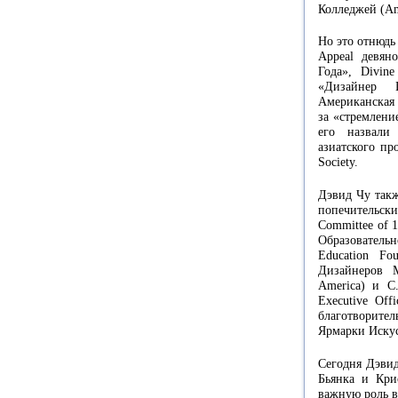
Колледжей (Ame
Но это отнюдь
Appeal девян
Года», Divin
«Дизайнер 
Американская 
за «стремлени
его назвали
азиатского пр
Society.
Дэвид Чу такж
попечительски
Committee of 
Образовател
Education Fo
Дизайнеров М
America) и C
Executive Off
благотворител
Ярмарки Искус
Сегодня Дэвид
Бьянка и Кри
важную роль в