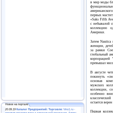
в мир моды бл
функционал
американског
первых мастит
«Saks Fifth A
с небывалой с
коллекцию о
Америки.
Затем Nautica
женщин, детей
за рамки Со
глобальный ам
корпорацией 
превышал мил
В августе че
покинуть «св
основав ком
мужских кол
коллекции, с
особенно вни
классический
остается верен
Новое на портале
20.09.19
Каталог Предприятий: Торговля:
Vino1.ru -
Первая колле
оптовая продажа вина и алкогольной продукции. Адрес: