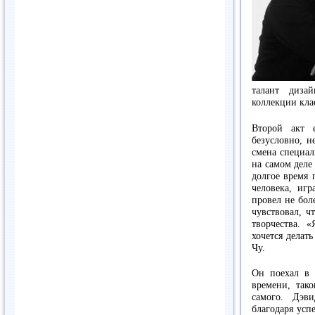
талант диза
коллекции кла
Второй акт 
безусловно, н
смена специа
на самом деле 
долгое время 
человека, иг
провел не бол
чувствовал, ч
творчества. 
хочется делат
Чу.
Он поехал в 
времени, так
самого. Дэв
благодаря успе