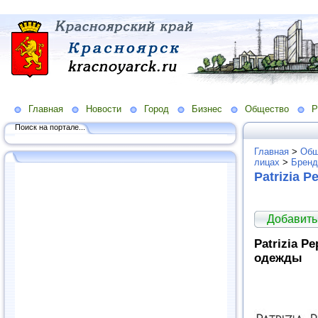
Главная
Новости
Город
Бизнес
Общество
Р
Поиск на портале...
Главная
>
Общ
лицах
>
Брен
Patrizia P
Добавить
Patrizia P
одежды