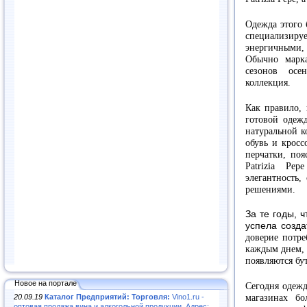
Одежда этого 
специализиру
энергичными,
Обычно марк
сезонов осе
коллекция.
Как правило, 
готовой одежд
натуральной к
обувь и кросс
перчатки, по
Patrizia Pe
элегантность,
решениями.
За те годы, 
успела созд
доверие потре
каждым днем, 
появляются бу
Новое на портале
Сегодня одежд
20.09.19
Каталог Предприятий: Торговля:
Vino1.ru -
магазинах бо
оптовая продажа вина и алкогольной продукции. Адрес: