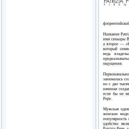
флорентийской
Название Patri
имя сеньоры B
а второе — «P
который симв
ведь владел
предназнача
ощущения.
Первоначаль
занималась со
но с две тыся
начиная созда
если бы не мн
Pepe.
Мужская одежд
женские моде
популярность 
удобство явл
Patrizia Pepe,