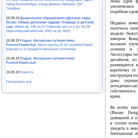
лишь один фа
город Екатеринбург, улица Данилы Зверева, 31Р
увеличились 
Телефон:..
подобная одеж
20.09.19
Дошкольное образование (Детские сады.
Ясли): Обмен детскими садами. Очередь в детский
Недавно комп
сад:
обмен д/с 136 на 91.Обменяю место в д/с №136
получила назв
(Красноярский рабочий, 84б) на д/с №91..
модели бижут
юмором. Конце
16.06.19
Отдых: Авторские путешествия.
желание улуч
ForeverTravel.club
.Мини-группы (6-10 человек)Новые
осенние и 
маршруты и городаОптимальное сочетание..
Аксессуары но
16.06.19
Отдых: Авторские путешествия.
дизайном, но
ForeverTravel.club
размещается 
коробочку от 
19.05.19
Новости
инструкция по
даже украше
Посмотреть все
антидепрессан
собственного,
врача.
Ко всему про
(Burani Desi
домашней и пл
в сезоне осен
увидеть в янв
International