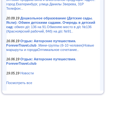
город Екатеринбург, улица Данилы Зверева, 31Р
Телефон:..
20.09.19
Дошкольное образование (Детские сады.
Ясли): Обмен детскими садами. Очередь в детский
сад:
обмен д/с 136 на 91.Обменяю место в д/с №136
(Красноярский рабочий, 84б) на д/с №91..
16.06.19
Отдых: Авторские путешествия.
ForeverTravel.club
.Мини-группы (6-10 человек)Новые
маршруты и городаОптимальное сочетание..
16.06.19
Отдых: Авторские путешествия.
ForeverTravel.club
19.05.19
Новости
Посмотреть все