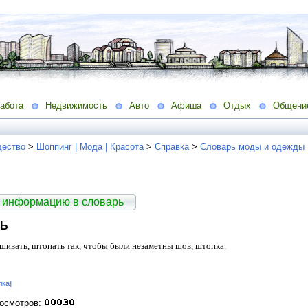
абота
Недвижимость
Авто
Афиша
Отдых
Общени
ество
>
Шоппинг | Мода | Красота
>
Справка
>
Словарь моды и одежды
 информацию в словарь
ТЬ
ашивать, штопать так, чтобы были незаметны шов, штопка.
лка]
росмотров: