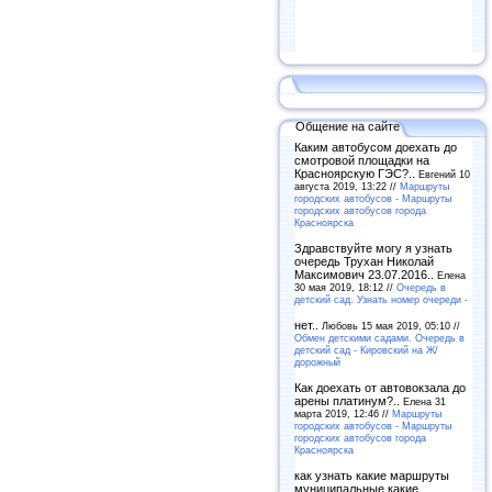
Общение на сайте
Каким автобусом доехать до
смотровой площадки на
Красноярскую ГЭС?..
Евгений 10
августа 2019, 13:22 //
Маршруты
городских автобусов - Маршруты
городских автобусов города
Красноярска
Здравствуйте могу я узнать
очередь Трухан Николай
Максимович 23.07.2016..
Елена
30 мая 2019, 18:12 //
Очередь в
детский сад. Узнать номер очереди -
нет..
Любовь 15 мая 2019, 05:10 //
Обмен детскими садами. Очередь в
детский сад - Кировский на Ж/
дорожный
Как доехать от автовокзала до
арены платинум?..
Елена 31
марта 2019, 12:46 //
Маршруты
городских автобусов - Маршруты
городских автобусов города
Красноярска
как узнать какие маршруты
муниципальные какие