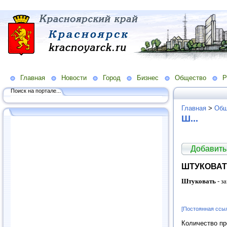
Главная
Новости
Город
Бизнес
Общество
Р
Поиск на портале...
Главная
>
Общ
Ш...
Добавить
ШТУКОВА
Штуковать
- з
[Постоянная ссы
Количество п