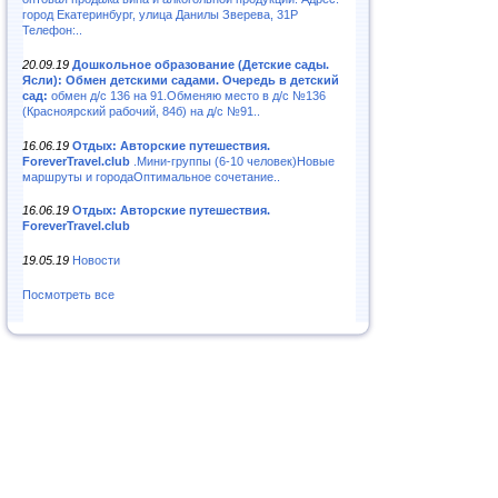
город Екатеринбург, улица Данилы Зверева, 31Р
Телефон:..
20.09.19
Дошкольное образование (Детские сады.
Ясли): Обмен детскими садами. Очередь в детский
сад:
обмен д/с 136 на 91.Обменяю место в д/с №136
(Красноярский рабочий, 84б) на д/с №91..
16.06.19
Отдых: Авторские путешествия.
ForeverTravel.club
.Мини-группы (6-10 человек)Новые
маршруты и городаОптимальное сочетание..
16.06.19
Отдых: Авторские путешествия.
ForeverTravel.club
19.05.19
Новости
Посмотреть все