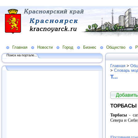
Главная
Новости
Город
Бизнес
Общество
Р
Поиск на портале...
Главная
>
Общ
>
Словарь мо
Т...
Добавить
ТОРБАСЫ
Торбасы
- сап
Севера и Сибир
[Постоянная ссы