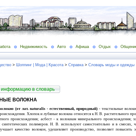
абота
Недвижимость
Авто
Афиша
Отдых
Общени
ество
>
Шоппинг | Мода | Красота
>
Справка
>
Словарь моды и одежды
 информацию в словарь
НЫЕ ВОЛОКНА
локно (от лат. naturalis - естественный, природный)
- текстильные волок
роисхождения. Хлопок и лубяные волокна относятся к Н. В. растительного про
тного происхождения; асбест - к волокнам минерального происхождения; 
 синтетических полимеров. Н. В. используют самостоятельно и в смесях, 
учшает качество волокон, удешевляет производство, позволяет повысить 