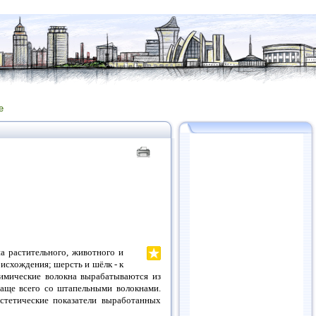
е
на растительного, животного и
исхождения; шерсть и шёлк - к
химические волокна вырабатываются из
чаще всего со штапельными волокнами.
эстетические показатели выработанных