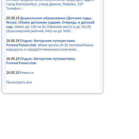
город Екатеринбург, улица Данилы Зверева, 31Р
Телефон:..
20.09.19
Дошкольное образование (Детские сады.
Ясли): Обмен детскими садами. Очередь в детский
сад:
обмен д/с 136 на 91.Обменяю место в д/с №136
(Красноярский рабочий, 84б) на д/с №91..
16.06.19
Отдых: Авторские путешествия.
ForeverTravel.club
.Мини-группы (6-10 человек)Новые
маршруты и городаОптимальное сочетание..
16.06.19
Отдых: Авторские путешествия.
ForeverTravel.club
19.05.19
Новости
Посмотреть все