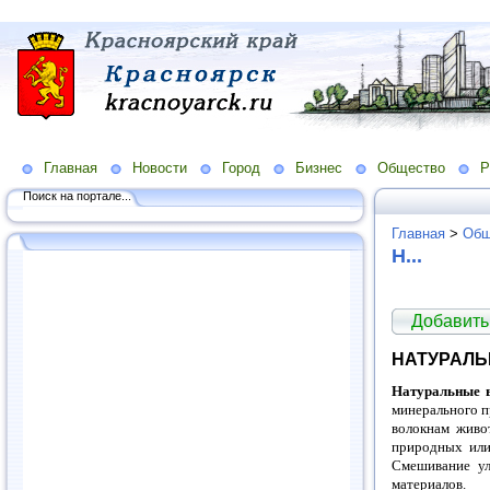
Главная
Новости
Город
Бизнес
Общество
Р
Поиск на портале...
Главная
>
Общ
Н...
Добавить
НАТУРАЛЬ
Натуральные во
минерального п
волокнам живо
природных или
Смешивание ул
материалов.