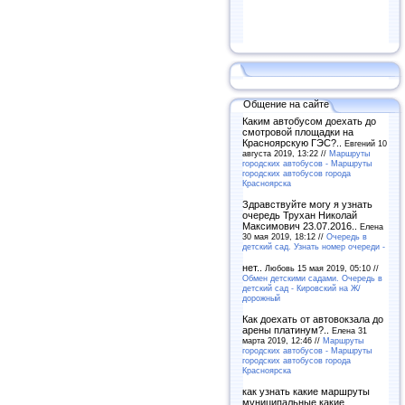
Общение на сайте
Каким автобусом доехать до
смотровой площадки на
Красноярскую ГЭС?..
Евгений 10
августа 2019, 13:22 //
Маршруты
городских автобусов - Маршруты
городских автобусов города
Красноярска
Здравствуйте могу я узнать
очередь Трухан Николай
Максимович 23.07.2016..
Елена
30 мая 2019, 18:12 //
Очередь в
детский сад. Узнать номер очереди -
нет..
Любовь 15 мая 2019, 05:10 //
Обмен детскими садами. Очередь в
детский сад - Кировский на Ж/
дорожный
Как доехать от автовокзала до
арены платинум?..
Елена 31
марта 2019, 12:46 //
Маршруты
городских автобусов - Маршруты
городских автобусов города
Красноярска
как узнать какие маршруты
муниципальные какие