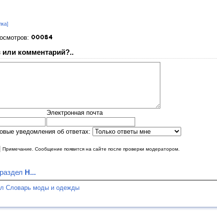
лка]
росмотров:
 или комментарий?..
Электронная почта
овые уведомления об ответах:
|
Примечание. Сообщение появится на сайте после проверки модератором.
 раздел
Н...
ел Словарь моды и одежды