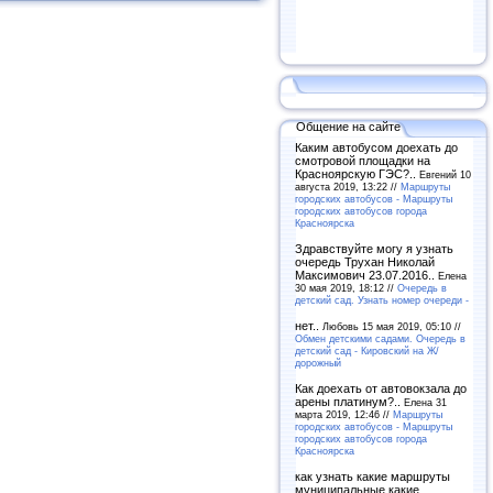
Общение на сайте
Каким автобусом доехать до
смотровой площадки на
Красноярскую ГЭС?..
Евгений 10
августа 2019, 13:22 //
Маршруты
городских автобусов - Маршруты
городских автобусов города
Красноярска
Здравствуйте могу я узнать
очередь Трухан Николай
Максимович 23.07.2016..
Елена
30 мая 2019, 18:12 //
Очередь в
детский сад. Узнать номер очереди -
нет..
Любовь 15 мая 2019, 05:10 //
Обмен детскими садами. Очередь в
детский сад - Кировский на Ж/
дорожный
Как доехать от автовокзала до
арены платинум?..
Елена 31
марта 2019, 12:46 //
Маршруты
городских автобусов - Маршруты
городских автобусов города
Красноярска
как узнать какие маршруты
муниципальные какие