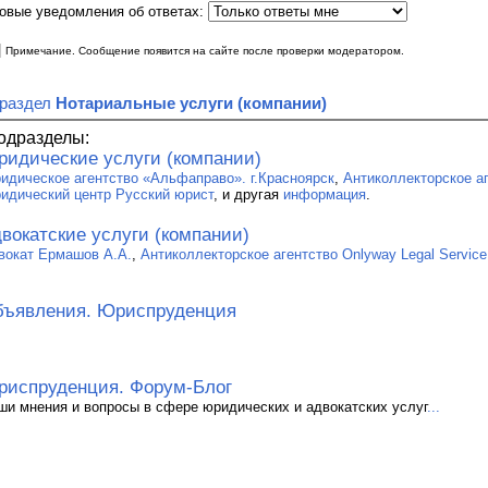
овые уведомления об ответах:
|
Примечание. Сообщение появится на сайте после проверки модератором.
 раздел
Нотариальные услуги (компании)
одразделы:
идические услуги (компании)
идическое агентство «Альфаправо». г.Красноярск
,
Антиколлекторское аг
идический центр Русский юрист
, и другая
информация
.
вокатские услуги (компании)
вокат Ермашов А.А.
,
Антиколлекторское агентство Onlyway Legal Service
ъявления. Юриспруденция
испруденция. Форум-Блог
ши мнения и вопросы в сфере юридических и адвокатских услуг
...