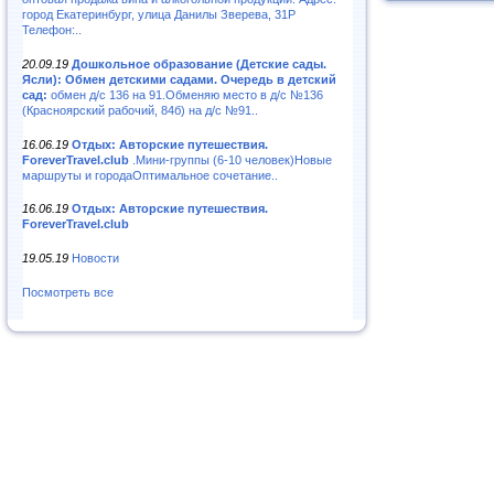
город Екатеринбург, улица Данилы Зверева, 31Р
Телефон:..
20.09.19
Дошкольное образование (Детские сады.
Ясли): Обмен детскими садами. Очередь в детский
сад:
обмен д/с 136 на 91.Обменяю место в д/с №136
(Красноярский рабочий, 84б) на д/с №91..
16.06.19
Отдых: Авторские путешествия.
ForeverTravel.club
.Мини-группы (6-10 человек)Новые
маршруты и городаОптимальное сочетание..
16.06.19
Отдых: Авторские путешествия.
ForeverTravel.club
19.05.19
Новости
Посмотреть все