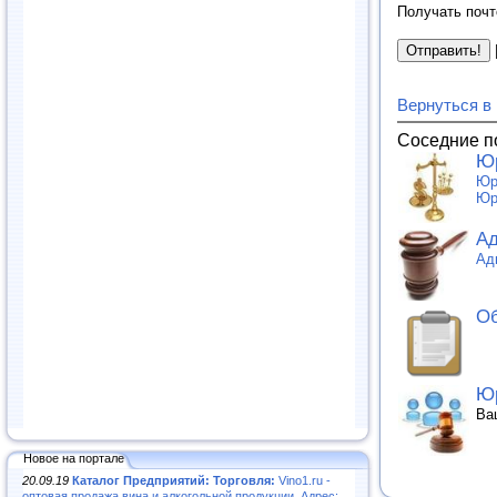
Получать почт
Вернуться в
Соседние п
Юр
Юр
Юр
Ад
Ад
Об
Юр
Ва
Новое на портале
20.09.19
Каталог Предприятий: Торговля:
Vino1.ru -
оптовая продажа вина и алкогольной продукции. Адрес: