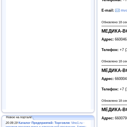
E
-
mail
:
mvo
Обновлено 18 се
МЕДИКА-ВО
Адрес:
660046
Телефон:
+7 (
Обновлено 18 се
МЕДИКА-ВО
Адрес:
660004
Телефон:
+7 (
Обновлено 18 се
МЕДИКА-ВО
Новое на портале
Адрес:
660079
20.09.19
Каталог Предприятий: Торговля:
Vino1.ru -
оптовая продажа вина и алкогольной продукции. Адрес: