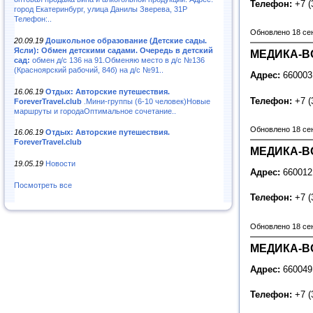
Телефон:
+7 (
город Екатеринбург, улица Данилы Зверева, 31Р
Телефон:..
Обновлено 18 се
20.09.19
Дошкольное образование (Детские сады.
Ясли): Обмен детскими садами. Очередь в детский
МЕДИКА-ВО
сад:
обмен д/с 136 на 91.Обменяю место в д/с №136
(Красноярский рабочий, 84б) на д/с №91..
Адрес:
660003
16.06.19
Отдых: Авторские путешествия.
Телефон:
+7 (
ForeverTravel.club
.Мини-группы (6-10 человек)Новые
маршруты и городаОптимальное сочетание..
Обновлено 18 се
16.06.19
Отдых: Авторские путешествия.
ForeverTravel.club
МЕДИКА-ВО
19.05.19
Новости
Адрес:
660012
Посмотреть все
Телефон:
+7 (
Обновлено 18 се
МЕДИКА-ВО
Адрес:
660049
Телефон:
+7 (