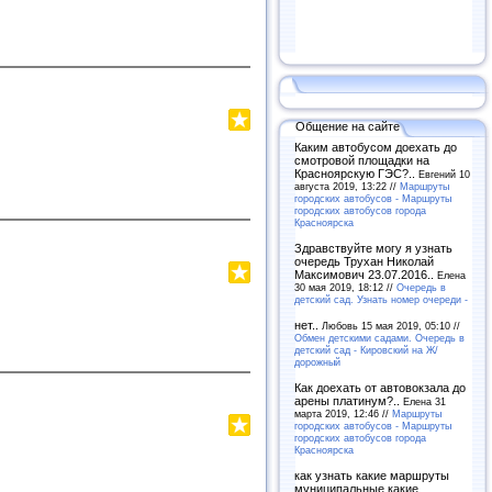
Общение на сайте
Каким автобусом доехать до
смотровой площадки на
Красноярскую ГЭС?..
Евгений 10
августа 2019, 13:22 //
Маршруты
городских автобусов - Маршруты
городских автобусов города
Красноярска
Здравствуйте могу я узнать
очередь Трухан Николай
Максимович 23.07.2016..
Елена
30 мая 2019, 18:12 //
Очередь в
детский сад. Узнать номер очереди -
нет..
Любовь 15 мая 2019, 05:10 //
Обмен детскими садами. Очередь в
детский сад - Кировский на Ж/
дорожный
Как доехать от автовокзала до
арены платинум?..
Елена 31
марта 2019, 12:46 //
Маршруты
городских автобусов - Маршруты
городских автобусов города
Красноярска
как узнать какие маршруты
муниципальные какие