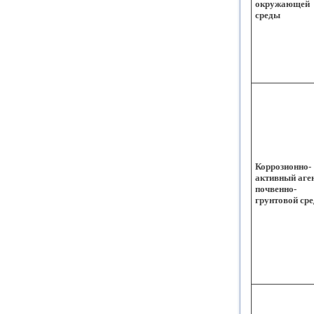
окружающей
среды
Коррозионно-
активный аге
почвенно-
грунтовой ср