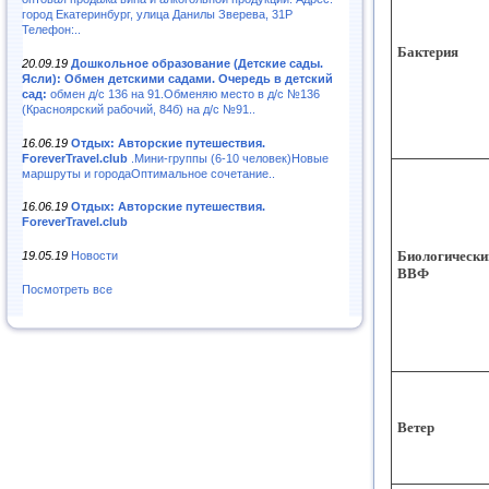
город Екатеринбург, улица Данилы Зверева, 31Р
Телефон:..
Бактерия
20.09.19
Дошкольное образование (Детские сады.
Ясли): Обмен детскими садами. Очередь в детский
сад:
обмен д/с 136 на 91.Обменяю место в д/с №136
(Красноярский рабочий, 84б) на д/с №91..
16.06.19
Отдых: Авторские путешествия.
ForeverTravel.club
.Мини-группы (6-10 человек)Новые
маршруты и городаОптимальное сочетание..
16.06.19
Отдых: Авторские путешествия.
ForeverTravel.club
Биологически
19.05.19
Новости
ВВФ
Посмотреть все
Ветер