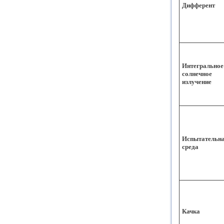
Дифферент
Интегральное
солнечное
излучение
Испытательн
среда
Качка