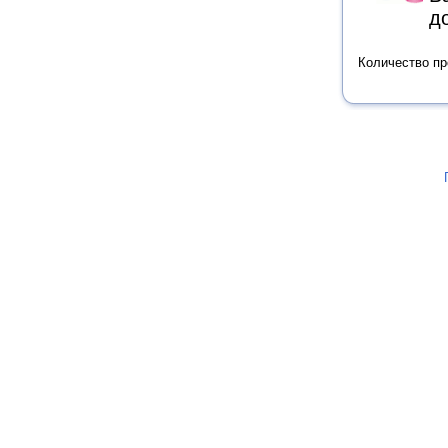
д
Количество п