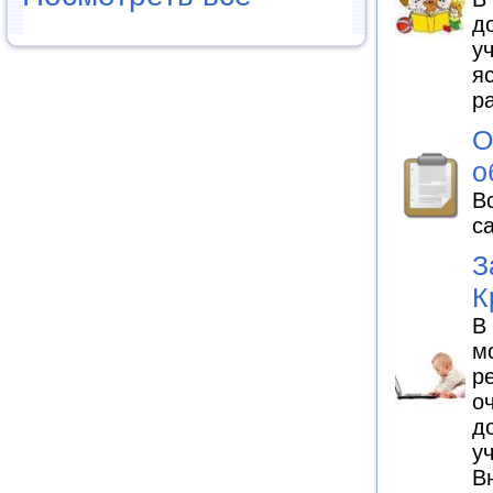
д
у
я
р
О
о
В
с
З
К
В
м
р
о
д
у
В