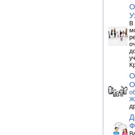
О
У
В
м
р
о
д
у
К
О
О
о
Ж
д
Д
Ф
В