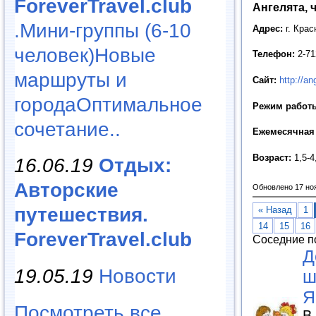
ForeverTravel.club
Ангелята, 
.Мини-группы (6-10
Адрес:
г. Крас
человек)Новые
Телефон:
2-71
маршруты и
Сайт:
http://a
городаОптимальное
Режим работ
сочетание..
Ежемесячная 
Возраст:
1,5-4
16.06.19
Отдых:
Авторские
Обновлено 17 но
путешествия.
« Назад
1
14
15
16
ForeverTravel.club
Соседние п
Д
19.05.19
Новости
ш
Я
Посмотреть все
В