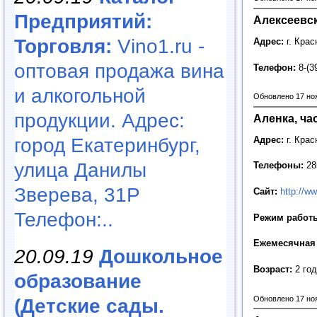
Предприятий:
Алексеевск
Торговля:
Vino1.ru -
Адрес:
г. Крас
оптовая продажа вина
Телефон:
8-(3
и алкогольной
Обновлено 17 но
продукции. Адрес:
Аленка, ча
город Екатеринбург,
Адрес:
г. Крас
улица Данилы
Телефоны:
285
Зверева, 31Р
Сайт:
http://w
Телефон:..
Режим работ
Ежемесячная 
20.09.19
Дошкольное
Возраст:
2 год
образование
Обновлено 17 но
(Детские сады.