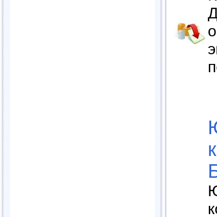
Д
о
э
п
Ю
к