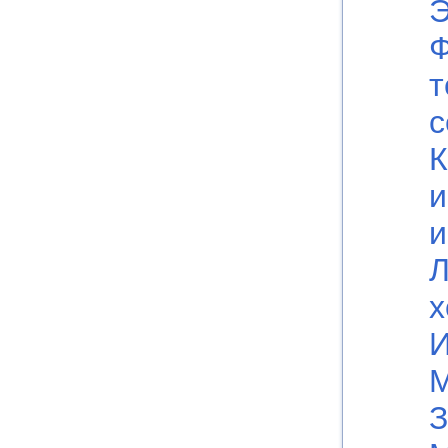
Э
т
с
К
и
и
Л
х
И
М
З