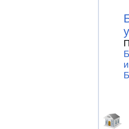
П
Б
и
Б