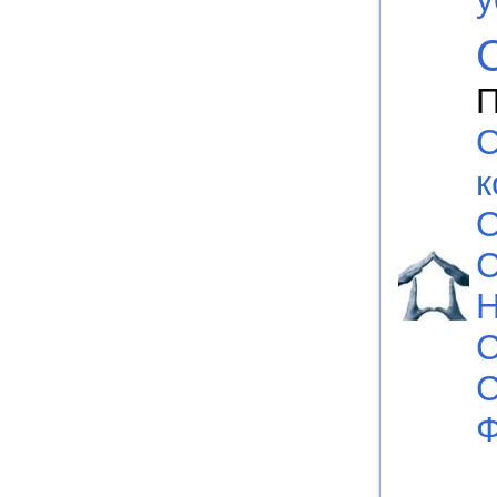
П
С
к
О
С
Н
С
С
Ф