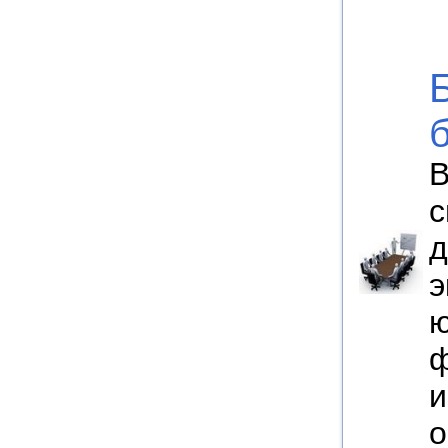
В
с
д
э
ю
ф
и
о