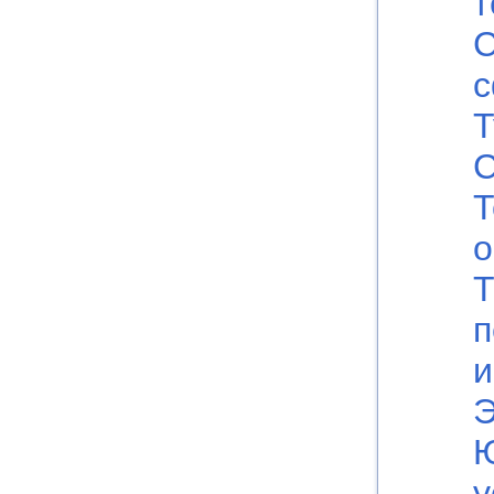
т
Т
С
Т
Т
п
и
Э
Ю
у