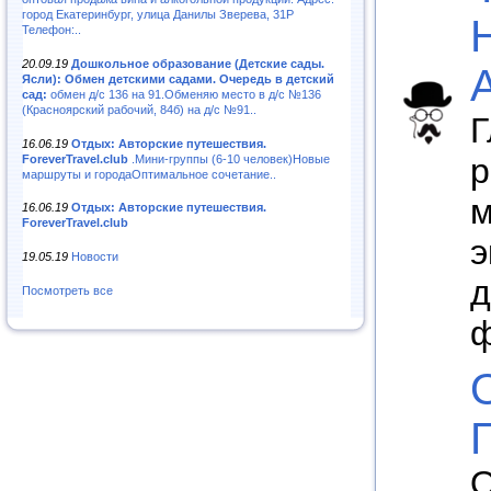
город Екатеринбург, улица Данилы Зверева, 31Р
Телефон:..
20.09.19
Дошкольное образование (Детские сады.
Ясли): Обмен детскими садами. Очередь в детский
сад:
обмен д/с 136 на 91.Обменяю место в д/с №136
(Красноярский рабочий, 84б) на д/с №91..
Г
16.06.19
Отдых: Авторские путешествия.
р
ForeverTravel.club
.Мини-группы (6-10 человек)Новые
маршруты и городаОптимальное сочетание..
м
16.06.19
Отдых: Авторские путешествия.
ForeverTravel.club
э
19.05.19
Новости
д
Посмотреть все
ф
О