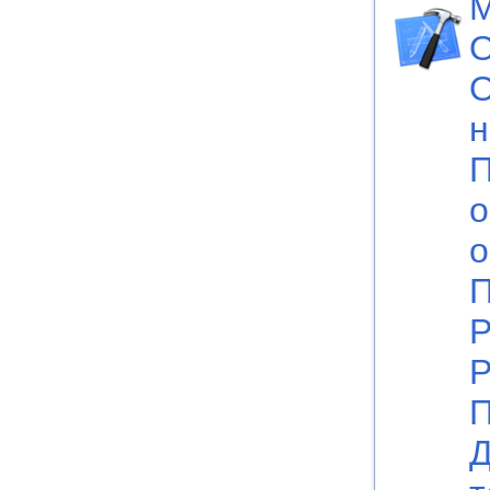
М
О
О
н
П
о
о
Р
Р
П
Д