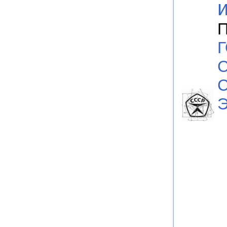
П
С
С
Э